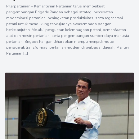
Pilarpertanian – Kementerian Pertanian terus memperkuat
pengembangan Brigade Pangan sebagai strategi percepatan
modernisasi pertanian, peningkatan produktivitas, serta regenerasi
petani untuk mendukung terwujudnya swasembada pangan
berkelanjutan. Melalui penguatan kelembagaan petani, pemanfaatan
alat dan mesin pertanian, serta pengembangan sumber daya manusia
pertanian, Brigade Pangan diharapkan mampu menjadi motor
penggerak transformasi pertanian modern di berbagai daerah. Menteri
Pertanian […]