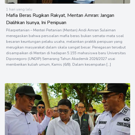
1 hari yang lalu
Mafia Beras Rugikan Rakyat, Mentan Amran: Jangan
Dialihkan Isunya, Ini Penipuan
Pilarpertanian – Menteri Pertanian (Mentan) Andi Amran Sulaiman
menegaskan bahwa persoalan mafia beras bukan semata-mata soal
besaran keuntungan pelaku usaha, melainkan praktik penipuan yang
merugikan masyarakat dalam skala sangat besar. Penegasan tersebut
disampaikan di Mentan di hadapan 5.155 mahasiswa baru Universitas
Diponegoro (UNDIP) Semarang Tahun Akademik 2026/2027 usai
memberikan kuliah umum, Kamis (6/8). Dalam kesempatan […]