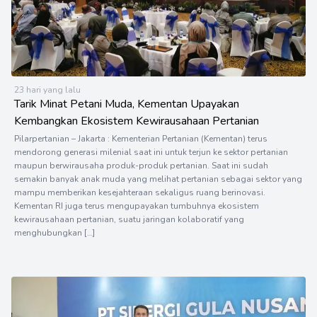
23 hari yang lalu
Tarik Minat Petani Muda, Kementan Upayakan
Kembangkan Ekosistem Kewirausahaan Pertanian
Pilarpertanian – Jakarta : Kementerian Pertanian (Kementan) terus
mendorong generasi milenial saat ini untuk terjun ke sektor pertanian
maupun berwirausaha produk-produk pertanian. Saat ini sudah
semakin banyak anak muda yang melihat pertanian sebagai sektor yang
mampu memberikan kesejahteraan sekaligus ruang berinovasi.
Kementan RI juga terus mengupayakan tumbuhnya ekosistem
kewirausahaan pertanian, suatu jaringan kolaboratif yang
menghubungkan […]