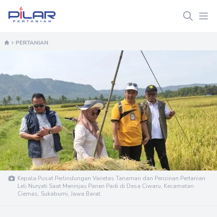
Pilar Pertanian
Ope
PERTANIAN
Kepala Pusat Perlindungan Varietas Tanaman dan Perizinan Pertanian
Leli Nuryati Saat Meninjau Panen Padi di Desa Ciwaru, Kecamatan
Ciemas, Sukabumi, Jawa Barat.