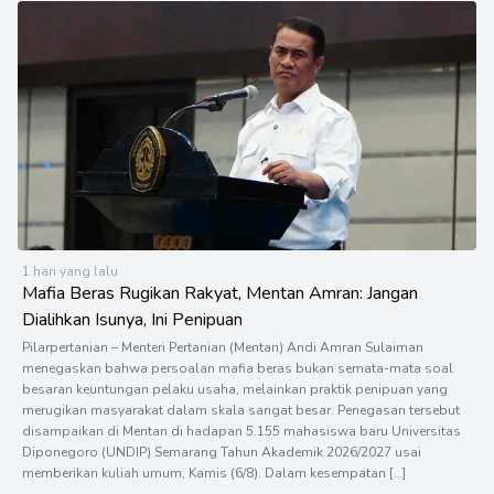
1 hari yang lalu
Mafia Beras Rugikan Rakyat, Mentan Amran: Jangan
Dialihkan Isunya, Ini Penipuan
Pilarpertanian – Menteri Pertanian (Mentan) Andi Amran Sulaiman
menegaskan bahwa persoalan mafia beras bukan semata-mata soal
besaran keuntungan pelaku usaha, melainkan praktik penipuan yang
merugikan masyarakat dalam skala sangat besar. Penegasan tersebut
disampaikan di Mentan di hadapan 5.155 mahasiswa baru Universitas
Diponegoro (UNDIP) Semarang Tahun Akademik 2026/2027 usai
memberikan kuliah umum, Kamis (6/8). Dalam kesempatan […]