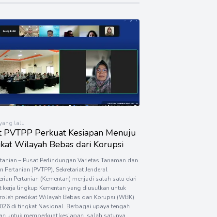
 yang lalu
t PVTPP Perkuat Kesiapan Menuju
kat Wilayah Bebas dari Korupsi
rtanian – Pusat Perlindungan Varietas Tanaman dan
an Pertanian (PVTPP), Sekretariat Jenderal
rian Pertanian (Kementan) menjadi salah satu dari
it kerja lingkup Kementan yang diusulkan untuk
oleh predikat Wilayah Bebas dari Korupsi (WBK)
026 di tingkat Nasional. Berbagai upaya tengah
an untuk memperkuat kesiapan, salah satunya