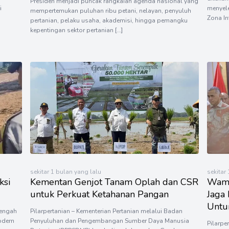
Presiden menjadi puncak rangkaian agenda nasional yang
i
menyel
mempertemukan puluhan ribu petani, nelayan, penyuluh
Zona In
pertanian, pelaku usaha, akademisi, hingga pemangku
kepentingan sektor pertanian […]
sekitar 1 bulan yang lalu
sekitar
ksi
Kementan Genjot Tanam Oplah dan CSR
Wame
untuk Perkuat Ketahanan Pangan
Jaga
Untu
tengah
Pilarpertanian – Kementerian Pertanian melalui Badan
odern
Penyuluhan dan Pengembangan Sumber Daya Manusia
Pilarpe