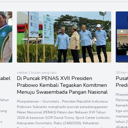
sekitar 1 bulan yang lalu
30 hari
Babel
Di Puncak PENAS XVII Presiden
Pusa
Prabowo Kembali Tegaskan Komitmen
Predi
Menuju Swasembada Pangan Nasional
Pilarpe
 Tahun
Perizin
Pilarpertanian – Gorontalo ; Presiden Republik Indonesia
Kemente
Prabowo Subianto menghadiri puncak penyelenggaraan
tung
tiga un
Pekan Nasional (PENAS) Petani dan Nelayan XVII Tahun
memper
2026 di kawasan GOR David-Tonny, Sport Center Limboto,
as
tahun 2
Kabupaten Gorontalo, Rabu (24/6/2026). Kehadiran
dilakuk