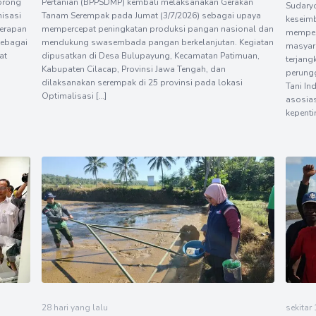
orong
Pertanian (BPPSDMP) kembali melaksanakan Gerakan
Sudary
isasi
Tanam Serempak pada Jumat (3/7/2026) sebagai upaya
keseimb
nerapan
mempercepat peningkatan produksi pangan nasional dan
memper
sebagai
mendukung swasembada pangan berkelanjutan. Kegiatan
masyar
at
dipusatkan di Desa Bulupayung, Kecamatan Patimuan,
terjang
Kabupaten Cilacap, Provinsi Jawa Tengah, dan
perung
dilaksanakan serempak di 25 provinsi pada lokasi
Tani In
Optimalisasi […]
asosias
kepenti
28 hari yang lalu
sekitar