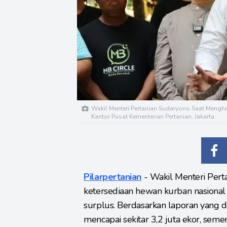
Wakil Menteri Pertanian Sudaryono Saat Mengha
Kantor Pusat Kementerian Pertanian, Jakarta.
Pilarpertanian
- Wakil Menteri Per
ketersediaan hewan kurban nasional
surplus. Berdasarkan laporan yang 
mencapai sekitar 3,2 juta ekor, sem