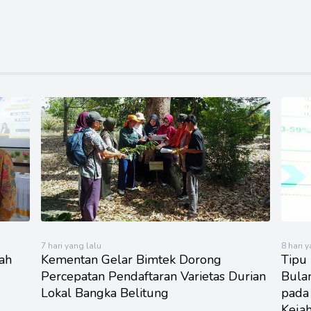
7 hari yang lalu
8 hari 
kah
Kementan Gelar Bimtek Dorong
Tipu
Percepatan Pendaftaran Varietas Durian
Bula
Lokal Bangka Belitung
pada
Keja