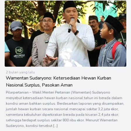
2 bulan yang lalu
Wamentan Sudaryono: Ketersediaan Hewan Kurban
Nasional Surplus, Pasokan Aman
Pilarpertanian – Wakil Menteri Pertanian (Wamentan) Sudaryono
menyebut ketersediaan hewan kurban nasional tahun ini berada dalam
kondisi aman bahkan surplus. Berdasarkan laporan yang disampaikan,
jumlah hewan kurban secara nasional mencapai sekitar 3,2 juta ekor,
sementara kebutuhan diperkirakan berada pada kisaran 2,4 juta ekor,
sehingga terdapat surplus sekitar 800 ribu ekor. Menurut Wamentan
Sudaryono, kondisi tersebut […]