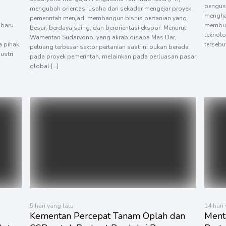
pengus
mengubah orientasi usaha dari sekadar mengejar proyek
menghad
pemerintah menjadi membangun bisnis pertanian yang
 baru
membuk
besar, berdaya saing, dan berorientasi ekspor. Menurut
teknolo
Wamentan Sudaryono, yang akrab disapa Mas Dar,
 pihak,
tersebu
peluang terbesar sektor pertanian saat ini bukan berada
ustri
pada proyek pemerintah, melainkan pada perluasan pasar
global […]
5 hari yang lalu
14 hari
Kementan Percepat Tanam Oplah dan
Ment