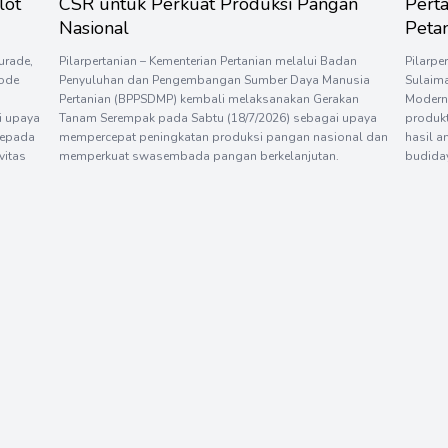
lot
CSR untuk Perkuat Produksi Pangan
Pert
Nasional
Petan
urade,
Pilarpertanian – Kementerian Pertanian melalui Badan
Pilarpe
tode
Penyuluhan dan Pengembangan Sumber Daya Manusia
Sulaim
Pertanian (BPPSDMP) kembali melaksanakan Gerakan
Modern
i upaya
Tanam Serempak pada Sabtu (18/7/2026) sebagai upaya
produkt
kepada
mempercepat peningkatan produksi pangan nasional dan
hasil a
vitas
memperkuat swasembada pangan berkelanjutan.
budida
Kegiatan dipusatkan di Desa Gemenggeng, Kecamatan
petani 
nyak
Pace, Kabupaten Nganjuk, Provinsi Jawa Timur, dan
metode 
dilaksanakan secara serempak di 26 provinsi pada lokasi
disamp
[…]
kepada 