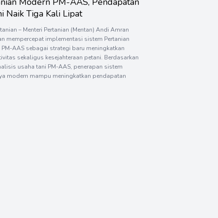
anian Modern PM-AAS, Pendapatan
i Naik Tiga Kali Lipat
rtanian – Menteri Pertanian (Mentan) Andi Amran
an mempercepat implementasi sistem Pertanian
 PM-AAS sebagai strategi baru meningkatkan
ivitas sekaligus kesejahteraan petani. Berdasarkan
nalisis usaha tani PM-AAS, penerapan sistem
ya modern mampu meningkatkan pendapatan
hingga lebih dari tiga kali lipat dibandingkan
budidaya konvensional. Hal tersebut
aikan Mentan Amran saat memberikan arahan
[…]