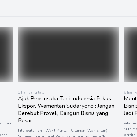
1 hari yang lalu
6 hari 
Ajak Pengusaha Tani Indonesia Fokus
Ment
Ekspor, Wamentan Sudaryono : Jangan
Bisni
Berebut Proyek, Bangun Bisnis yang
Jadi
Besar
man dan
Pilarpe
Sulaim
Pilarpertanian – Wakil Menteri Pertanian (Wamentan)
onan
bercita
Sudaryono mengajak Pengusaha Tani Indonesia (PTI)