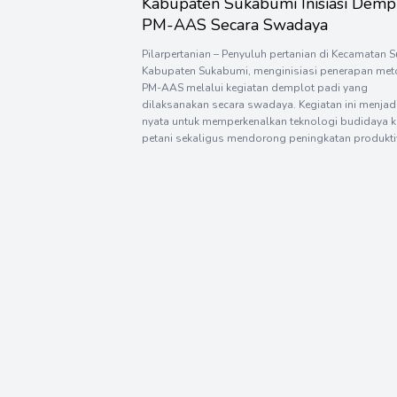
Kabupaten Sukabumi Inisiasi Demp
PM-AAS Secara Swadaya
Pilarpertanian – Penyuluh pertanian di Kecamatan S
Kabupaten Sukabumi, menginisiasi penerapan me
PM-AAS melalui kegiatan demplot padi yang
dilaksanakan secara swadaya. Kegiatan ini menjad
nyata untuk memperkenalkan teknologi budidaya 
petani sekaligus mendorong peningkatan produkti
padi di wilayah tersebut. Koordinator BPP Surade,
Rimawan mengatakan sejak awal pelaksanaan, ba
petani yang datang untuk melihat langsung […]